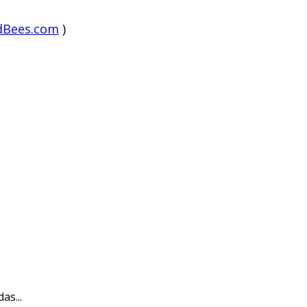
dBees.com
)
as...